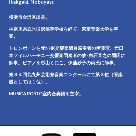
Itakgaki, Nobuyasu
横浜市金沢区出身。
神奈川県立氷取沢高等学校を経て、東京音楽大学を卒
業。
トロンボーンを元NHK交響楽団首席奏者の伊藤清、元日
本フィルハーモニー交響楽団奏者の故･白石直之の両氏に
師事。ピアノを杉山くにこ、伊藤妙子の両氏に師事。
第３４回北九州芸術祭音楽コンクールにて第３位（管楽
器としては１位）。
MUSICA PORTO室内合奏団を主宰。