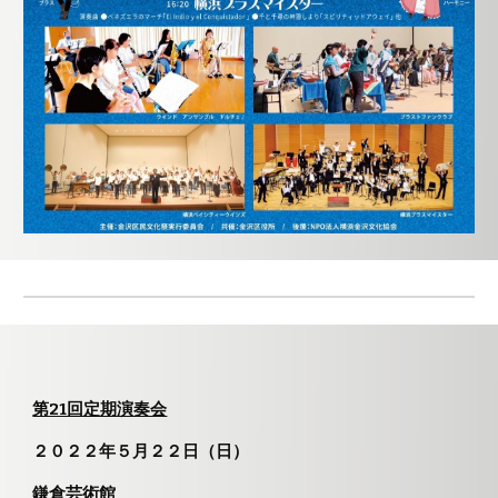
第21回定期演奏会
２０２
２
年
５
月２
２
日（日）
鎌倉芸術館