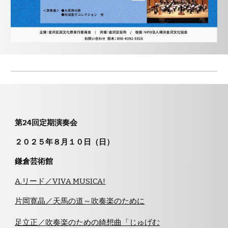
第24回定期演奏会
２０２５年８月１０日（日）
鎌倉芸術館
A.リード
／
VIVA MUSICA!
片岡寛晶／天馬の道～吹奏楽のために
足立正
／
吹奏楽のための綺想曲「じゅげむ