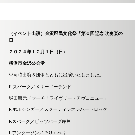
（イベント出演）金沢区民文化祭「第
６
回記念 吹奏楽の
日」
２０２
４
年１
２
月
１
日（日）
横浜市金沢公会堂
※同時出演３団体とともに出演いたしました。
P
.
スパーク
／
メリーゴーランド
堀田庸元
／マーチ「
ライヴリー・アヴェニュー」
R.ホルジンガー／スクーティンオンハードロック
P
.スパーク
／
ピッツバーグ序曲
L.アンダーソン
／
そりすべり