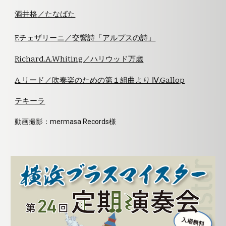
酒井格
／
たなばた
F.チェザリーニ
／
交響詩「アルプスの詩」
Richard.A.Whiting
／
ハリウッド万歳
A.リード／吹奏楽のための第１組曲より Ⅳ.Gallop
テキーラ
動画撮影：mermasa Records様