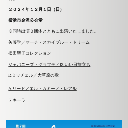
２０２４年１２月１日（日）
横浜市金沢公会堂
※同時出演３団体とともに出演いたしました。
矢藤学
／
マーチ・スカイブルー・ドリーム
松田聖子コレクション
ジャパニーズ・グラフティⅨ いい日旅立ち
R.ミッチェル
／
大草原の歌
A.リード
／
エル・カミーノ・レアル
テキーラ