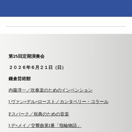
第2
5
回定期演奏会
２０２
６
年
６
月
２１
日（日）
鎌倉芸術館
内藤淳一
／
吹奏楽のためのインベンション
J.ヴァン=デル=ロースト
／
カンタベリー・コラール
P.スパーク
／
祝典のための音楽
J.デ=メイ
／
交響曲第1番「指輪物語」