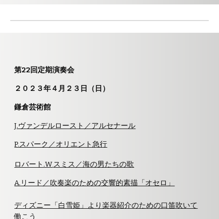
第22回定期演奏会
２０２３年４月２３日（日）
鎌倉芸術館
J.ヴァンデルロースト／アルセナール
P.スパーク／オリエント急行
ロバート.W
スミス／海の男たちの歌
.
A.リード／吹奏楽のための交響的素描「オセロ」
ディズニー「白雪姫」より楽器紹介のための口笛吹いて
働こう