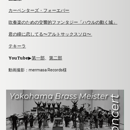
カーペンターズ・フォーエバー
吹奏楽のための交響的ファンタジー「ハウルの動く城」
君の瞳に恋してる〜アルトサックスソロ〜
テキーラ
YouTube
▶︎
第一部
、
第二部
動画
撮影：mermasa Records様