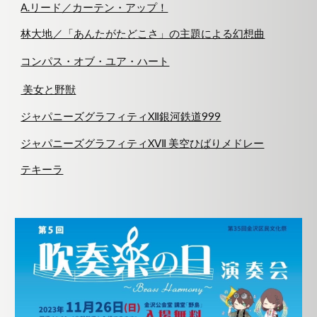
A.リード／カーテン・アップ！
林大地／「あんたがたどこさ」の主題による幻想曲
コンパス・オブ・ユア・ハート
美女と野獣
ジャパニーズグラフィティXⅡ銀河鉄道999
ジャパニーズグラフィティXⅤⅡ 美空ひばりメドレー
テキーラ