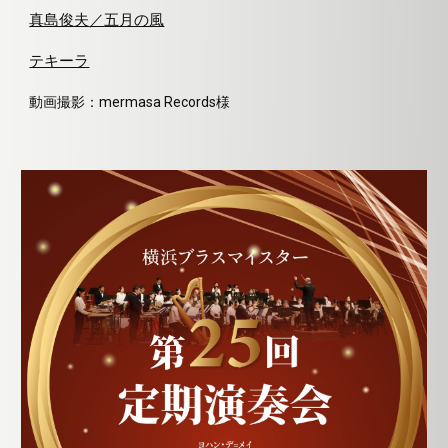
真島俊夫
／
五月の風
テキーラ
動画撮影：mermasa Records様