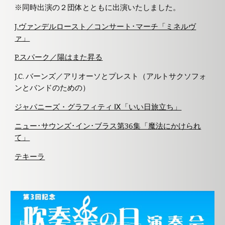
※同時出演の２団体とともに出演いたしました。
J.ヴァンデルロースト／コンサート･マーチ「ミネルヴ
ァ」
P.スパーク／陽はまた昇る
J.C. バーンズ／アリオーソとプレスト（アルトサクソフォ
ンとバンドのための）
ジャパニーズ・グラフィティ Ⅸ「いい日旅立ち」
ニュー･サウンズ･イン･ブラス第36集「魔法にかけられ
て」
テキーラ