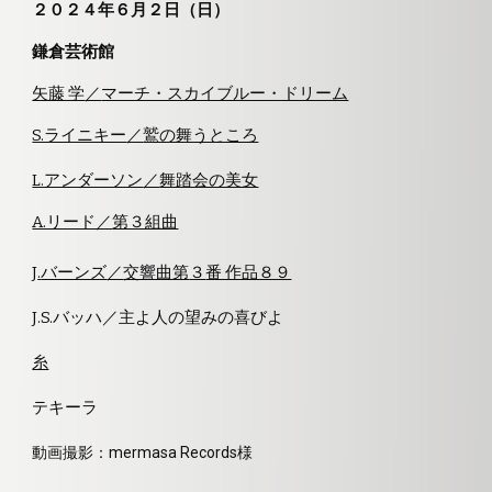
２０２
４
年
６
月２日（日）
鎌倉芸術館
矢藤 学
／
マーチ・スカイブルー・ドリーム
S.ライニキー
／
鷲の舞うところ
L.アンダーソン
／
舞踏会の美女
A.リード／
第３組曲
J
.
バーンズ
／
交響曲第
３
番 作品８９
J
.S.バ
ッハ
／
主よ人の望みの喜びよ
糸
テキーラ
動画
撮影：mermasa Records様