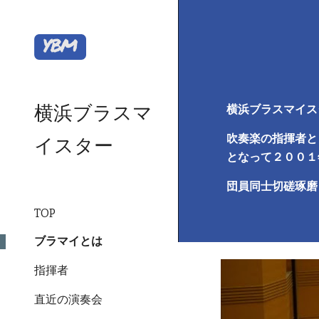
Sk
横浜ブラスマ
横浜ブラスマイス
吹奏楽の指揮者と
イスター
となって２００１
団員同士切磋琢磨
TOP
ブラマイとは
指揮者
直近の演奏会